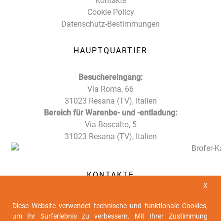
Kontakte
Cookie Policy
Datenschutz-Bestimmungen
HAUPTQUARTIER
Besuchereingang:
Via Roma, 66
31023 Resana (TV), Italien
Bereich für Warenbe- und -entladung:
Via Boscalto, 5
31023 Resana (TV), Italien
KONTAKTE
X
Tel. +39 0423 716611
Diese Website verwendet technische und funktionale Cookies,
Fax +39 0423 716612
um Ihr Surferlebnis zu verbessern. Mit Ihrer Zustimmung